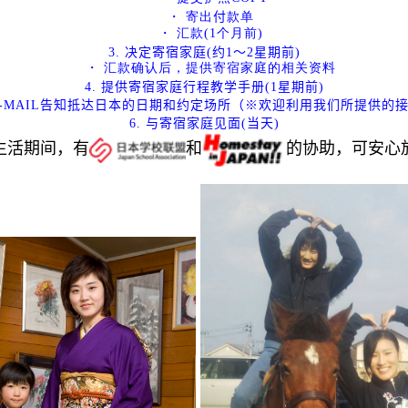
・ 寄出
付
款单
・ 汇款
(1
个月前
)
3.
决定寄宿家庭
(
约
1
～
2
星期前
)
・ 汇款确认后，提供寄宿家庭的相关资料
4.
提供寄宿家庭行程教学手册
(1
星期前
)
-MAIL
告知抵达日本的日期和约定场所（※欢迎利用我们所提供的
6.
与寄宿家庭见面
(
当天
)
生活期间，有
和
的协助，可安心