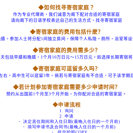
◆如何找寻寄宿家庭？
作为专业代理商，我们诚意为阁下配对合适的寄宿家庭
请向阁下的日语学校表达自己的生活方式，找寻寄宿家庭
◆寄宿家庭的费用包括什麽？
晚膳。参加人士将分配
1
间独立房间，保障个人私隐。厕所，浴室等设
◆寄宿家庭的费用需多少？
每天包括早膳和晚膳，
1
个月
10
万日元～
15
万日元。如选择长期寄宿将
◆寄宿家庭可逗留多久吗？
左右。高中生可以逗留
3
年。倘若与寄宿家庭有不合适，可于该学期
◆若计划参加寄宿家庭需要多少申请时间？
预约从出国前
1
个月至
3
个月开始，为你配对合适的寄宿家庭。
◆申请流程
1.
询问
2.
申请
・ 决定居住期间和入住日期
(
最晚入住日的一个月前
)
・ 填写申请书及合同书
(
最晚入住日的一个月前
)
・
提交护照
COPY