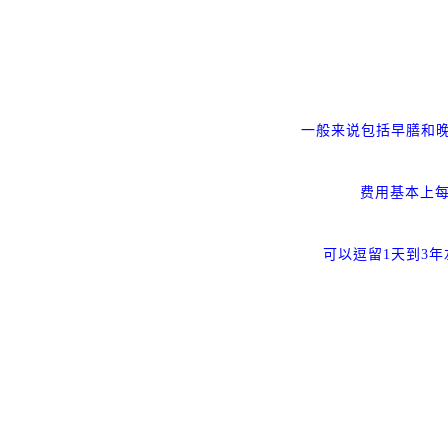
一般来说包括早膳和
费用基本上
可以逗留
1
天到
3
年