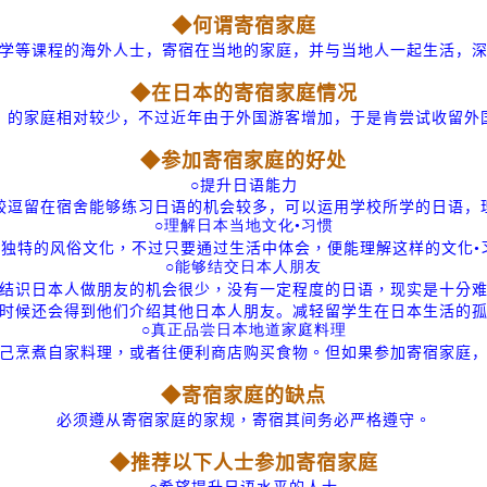
◆何谓寄宿家庭
学等课程的海外人士，寄宿在当地的家庭，并与当地人一起生活，
◆在日本的寄宿家庭情况
」的家庭相对较少，不过近年由于外国游客增加，于是肯尝试收留外
◆参加寄宿家庭的好处
○提升日语能力
较逗留在宿舍能够练习日语的机会较多，可以运用学校所学的日语，
○理解日本当地文化•习惯
独特的风俗文化，不过只要通过生活中体会，便能理解这样的文化•
○能够结交日本人朋友
结识日本人做朋友的机会很少，没有一定程度的日语，现实是十分
时候还会得到他们介绍其他日本人朋友。
减轻留学生在日本生活的
○真正品尝日本地道家庭料理
己烹煮自家料理，或者往便利商店购买食物。
但如果参加寄宿家庭
◆寄宿家庭的缺点
必须遵从寄宿家庭的家规，寄宿其间务必严格遵守。
◆推荐以下人士参加寄宿家庭