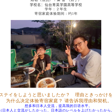
学校名：仙台育英学園高等学校
学年：２年生
寄宿家庭体验期间：约1年
ステイをしようと思いましたか？ 理由ときっかけ
为什么决定体验寄宿家庭？ 请告诉我理由和契机。
语
想多和日本人交流，提高我的日
水平。
(
日本人と交流がしたかった、日本語のレベルを上げたかったから