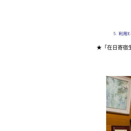
5.
利用
E
★「
在日寄宿