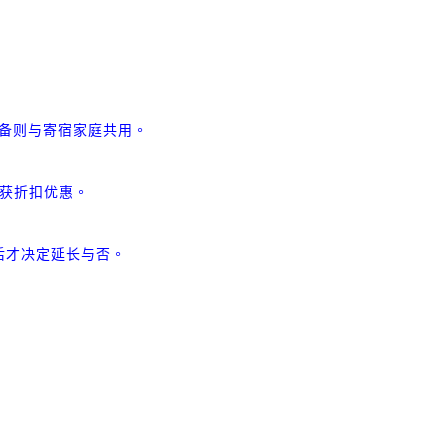
备则与寄宿家庭共用。
获折扣优惠。
后才决定延长与否。