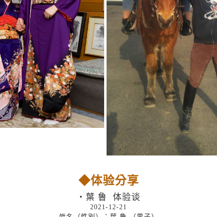
◆体验分享
・葉 鲁 体验谈
2021-12-21
姓名（性別）：葉 鲁 （男子）