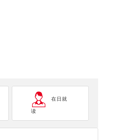
在日就
读