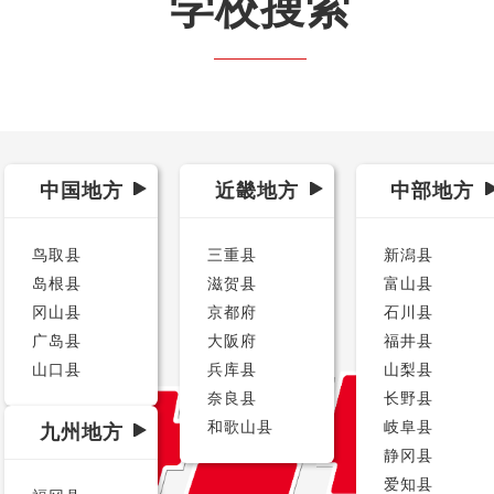
学校搜索
中国地方
近畿地方
中部地方
鸟取县
三重县
新潟县
岛根县
滋贺县
富山县
冈山县
京都府
石川县
广岛县
大阪府
福井县
山口县
兵库县
山梨县
奈良县
长野县
和歌山县
岐阜县
九州地方
静冈县
爱知县