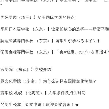
”
玉国际学园（埼玉）】埼玉国际学园的特点
宿平和日本语学校 （东京）】让家长放心的选择——新宿平
京調理製菓専門学校 （东京）】留学生が学べるポイント
京栄養食糧専門学校 （东京）】「食×健康」のプロを目指す
语言学院 （东京）】学校介绍
国际文化学院 （东京）】为什么选择友国际文化学院？
言学校 札幌 （北海道）】入学条件及招生时间
适的学生公寓可直接申请！欢迎直接咨询！★