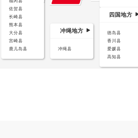
福冈县
佐贺县
四国地方
长崎县
熊本县
冲绳地方
大分县
徳岛县
宫崎县
香川县
鹿儿岛县
冲绳县
爱媛县
高知县