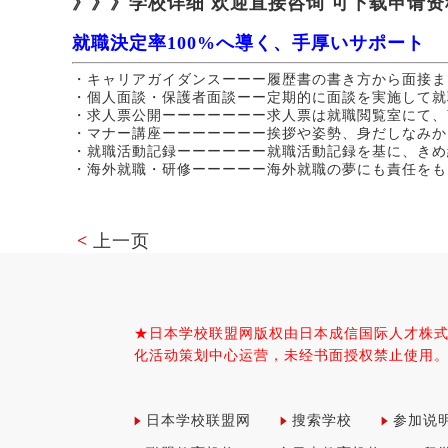
》》》学校详细 欢迎直接咨询 可下载申请资
就職決定率100%へ導く、手厚いサポート
・キャリアガイダンスーーー履歴書の書き方から面接ま
・個人面談・保護者面談ーー定期的に面談を実施して就
・求人票公開ーーーーーーー求人票は就職閲覧室にて、W
・マナー講座ーーーーーーー挨拶や姿勢、身だしなみか
・就職活動記録ーーーーーー就職活動記録を基に、きめ
・海外就職・研修ーーーーー海外就職の夢にも責任をも
<
上一页
★日本学校联盟网版权由日本成信国际人才株
化活动策划中心运营，未经书面授权禁止使用
日本学校联盟网
搜索学校
参加说